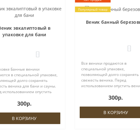
Популярный товар
Веник банный березо
Веник эвкалиптовый в
упаковке для бани
0
0
Все веники продаются в
специальной упаковке,
аковке Банные веники
позволяющей долго сохранять
аются в специальной упаковке,
свежесть веника. Перед
оляющей долго сохранять
использованием опустить вени
сть веника для бани и сауны.
2-3 минуты в холодную или те
д использованием опустить
300р.
воду. Затем запарить в кипятке
ый веник на 2-3 минуты в
300р.
7 минут, пока листья не станут
дную или теплую воду. Затем
мягкими. Если веник ..
ить в кипятке на 5-7 минут,
В КОРЗИНУ
.
В КОРЗИНУ