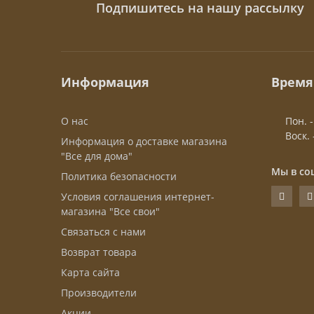
Подпишитесь на нашу рассылку
Ступени (83)
ПВХ двери (61)
Тетива для лестниц (63)
Шпонированые двери (137)
Шканты (0)
Информация
Время
Эмалированные двери (38)
О нас
Пон. -
Воск. 
Информация о доставке магазина
"Все для дома"
Мы в со
Политика безопасности
Условия соглашения интернет-
магазина "Все свои"
Связаться с нами
Возврат товара
Карта сайта
Производители
Акции