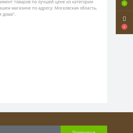
имент товаров по лучшей цене из категории
0
нашем магазине по адресу: Московская область,
я дома".
0
Подписаться