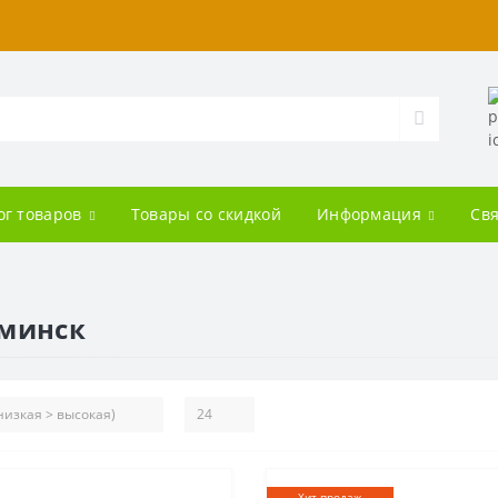
ог товаров
Товары со скидкой
Информация
Свя
оминск
Хит продаж