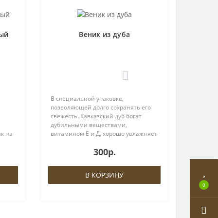
вый
Веник из дуба
0
В специальной упаковке,
позволяющей долго сохранять его
свежесть. Кавказский дуб богат
дубильными веществами,
к на
витамином Е и Д, хорошо увлажняет
плую
кожу и очищает её. Веник из
300р.
 на 5-
кавказского дуба - с широкими
плотными листьями, идеально
подходит ценителям..
В КОРЗИНУ
0