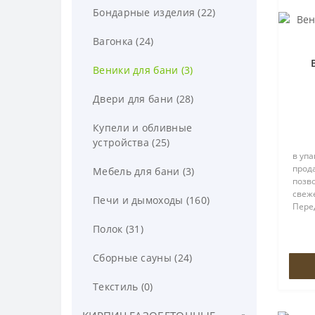
Бондарные изделия (22)
Вагонка (24)
Веники для бани (3)
Двери для бани (28)
Купели и обливные
устройства (25)
в уп
прод
Мебель для бани (3)
позв
свеже
Печи и дымоходы (160)
Пере
банн
Полок (31)
холо
запар
Сборные сауны (24)
пока.
Текстиль (0)