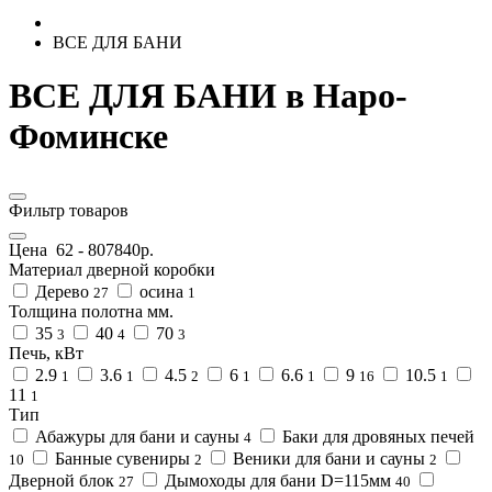
ВСЕ ДЛЯ БАНИ
ВСЕ ДЛЯ БАНИ в Наро-
Фоминске
Фильтр товаров
Цена
62
-
807840
р.
Материал дверной коробки
Дерево
осина
27
1
Толщина полотна мм.
35
40
70
3
4
3
Печь, кВт
2.9
3.6
4.5
6
6.6
9
10.5
1
1
2
1
1
16
1
11
1
Тип
Абажуры для бани и сауны
Баки для дровяных печей
4
Банные сувениры
Веники для бани и сауны
10
2
2
Дверной блок
Дымоходы для бани D=115мм
27
40