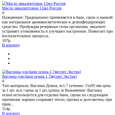
Масло эвкалиптовое 12мл Россия
0
Назначение: Традиционно применяется в бане, сауне и ванной
как натуральное аромакосметическое и дезинфицирующее
средство. Пробуждая резервные силы организма, эвкалипт
устраняет утомляемость и улучшает настроение. Помогает при
воспалительных процесса..
107р.
В корзину
Вагонка для бани осина 1,7м(сорт Экстра)
0
Тип материала: Вагонка Длина, м:1.7 сечение: 15х95 мм цена
за 1 шт. м.п.=цена за 1 шт./длину, м Назначение: Вагонка
осина используется для отделки бани, сауны по следующим
причинам: хорошо сохраняет тепло, прочна и долговечна, при
прик..
114р.
В корзину