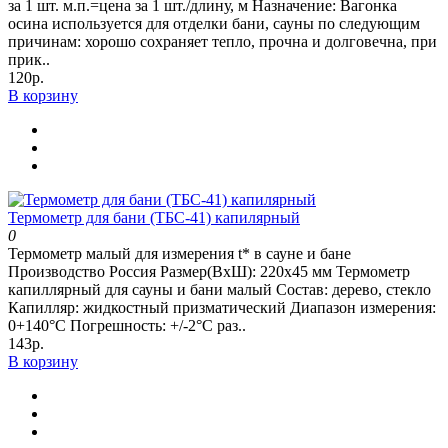
за 1 шт. м.п.=цена за 1 шт./длину, м Назначение: Вагонка
осина используется для отделки бани, сауны по следующим
причинам: хорошо сохраняет тепло, прочна и долговечна, при
прик..
120р.
В корзину
Термометр для бани (ТБС-41) капилярный
0
Термометр малый для измерения t* в сауне и бане
Производство Россия Размер(ВхШ): 220х45 мм Термометр
капиллярный для сауны и бани малый Состав: дерево, стекло
Капилляр: жидкостный призматический Диапазон измерения:
0+140°C Погрешность: +/-2°C раз..
143р.
В корзину