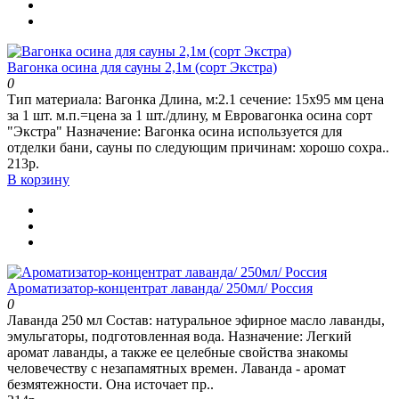
Вагонка осина для сауны 2,1м (сорт Экстра)
0
Тип материала: Вагонка Длина, м:2.1 сечение: 15х95 мм цена
за 1 шт. м.п.=цена за 1 шт./длину, м Евровагонка осина сорт
"Экстра" Назначение: Вагонка осина используется для
отделки бани, сауны по следующим причинам: хорошо сохра..
213р.
В корзину
Ароматизатор-концентрат лаванда/ 250мл/ Россия
0
Лаванда 250 мл Состав: натуральное эфирное масло лаванды,
эмульгаторы, подготовленная вода. Назначение: Легкий
аромат лаванды, а также ее целебные свойства знакомы
человечеству с незапамятных времен. Лаванда - аромат
безмятежности. Она источает пр..