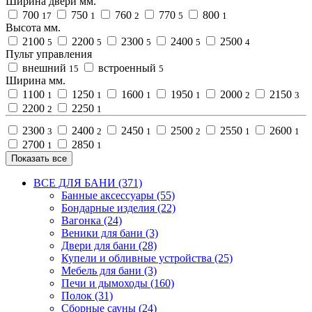
Ширина двери мм.
700
750
760
770
800
17
1
2
5
1
Высота мм.
2100
2200
2300
2400
2500
5
5
5
5
4
Пульт управления
внешний
встроенный
15
5
Ширина мм.
1100
1250
1600
1950
2000
2150
1
1
1
1
2
3
2200
2250
2
1
2300
2400
2450
2500
2550
2600
3
2
1
2
1
1
2700
2850
1
1
Показать все
ВСЕ ДЛЯ БАНИ (371)
Банные аксессуары (55)
Бондарные изделия (22)
Вагонка (24)
Веники для бани (3)
Двери для бани (28)
Купели и обливные устройства (25)
Мебель для бани (3)
Печи и дымоходы (160)
Полок (31)
Сборные сауны (24)