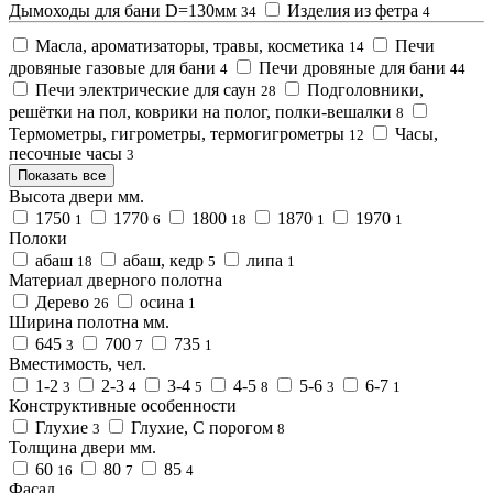
Дымоходы для бани D=130мм
Изделия из фетра
34
4
Масла, ароматизаторы, травы, косметика
Печи
14
дровяные газовые для бани
Печи дровяные для бани
4
44
Печи электрические для саун
Подголовники,
28
решётки на пол, коврики на полог, полки-вешалки
8
Термометры, гигрометры, термогигрометры
Часы,
12
песочные часы
3
Показать все
Высота двери мм.
1750
1770
1800
1870
1970
1
6
18
1
1
Полоки
абаш
абаш, кедр
липа
18
5
1
Материал дверного полотна
Дерево
осина
26
1
Ширина полотна мм.
645
700
735
3
7
1
Вместимость, чел.
1-2
2-3
3-4
4-5
5-6
6-7
3
4
5
8
3
1
Конструктивные особенности
Глухие
Глухие, С порогом
3
8
Толщина двери мм.
60
80
85
16
7
4
Фасад