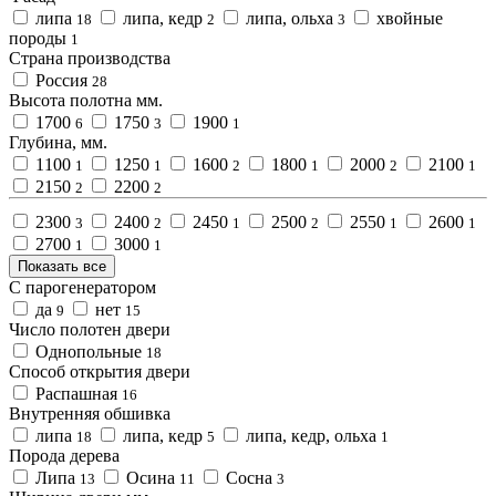
липа
липа, кедр
липа, ольха
хвойные
18
2
3
породы
1
Страна производства
Россия
28
Высота полотна мм.
1700
1750
1900
6
3
1
Глубина, мм.
1100
1250
1600
1800
2000
2100
1
1
2
1
2
1
2150
2200
2
2
2300
2400
2450
2500
2550
2600
3
2
1
2
1
1
2700
3000
1
1
Показать все
С парогенератором
да
нет
9
15
Число полотен двери
Однопольные
18
Способ открытия двери
Распашная
16
Внутренняя обшивка
липа
липа, кедр
липа, кедр, ольха
18
5
1
Порода дерева
Липа
Осина
Сосна
13
11
3