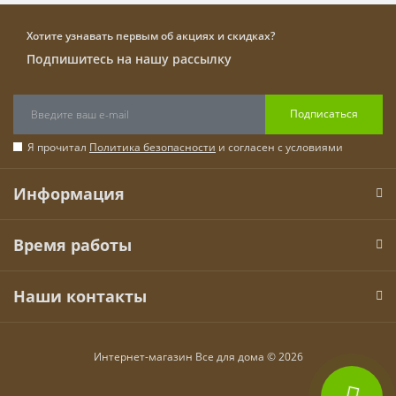
самовывозом из нашего магазина расположенного по
адресу Московская область, Киевское шоссе, 72-й
Хотите узнавать первым об акциях и скидках?
километр, 5А, магазин "Все для дома".
Подпишитесь на нашу рассылку
Подписаться
Я прочитал
Политика безопасности
и согласен с условиями
Информация
Время работы
Наши контакты
Интернет-магазин Все для дома © 2026