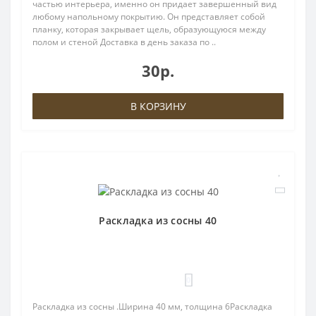
частью интерьера, именно он придает завершенный вид
любому напольному покрытию. Он представляет собой
планку, которая закрывает щель, образующуюся между
полом и стеной Доставка в день заказа по ..
30р.
В КОРЗИНУ
Раскладка из сосны 40
0
Раскладка из сосны .Ширина 40 мм, толщина 6Раскладка