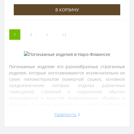
В КОРЗИНУ
1
2
>
>|
Погонажные изделия это разнообразные строганные
изделия, которые изготавливаются исключительно из
сухих пиломатериалов (камерной сушки), основное
предназначение которых отделка различных
помещений, строений и сооружений, обычно
используются в качестве всевозможных обшивок и
настилов. В нашем магазине Вы можете приобрести
такие виды погонажных изделий как брусок, доска,
Развернуть
наличник, рейка и многие другие. Возможна доставка
по г. Наро-Фоминск и другим городам Московской
области. Так же Вы можете забрать товары