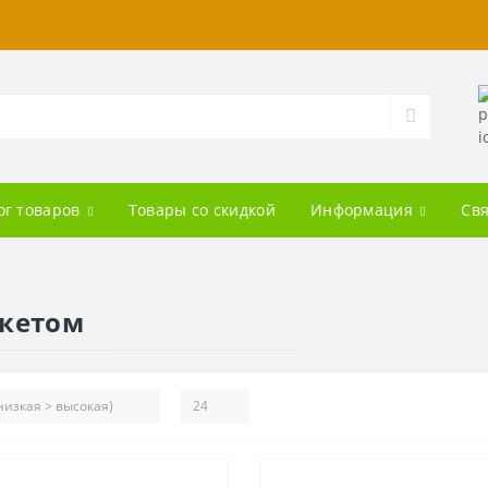
ог товаров
Товары со скидкой
Информация
Свя
акетом