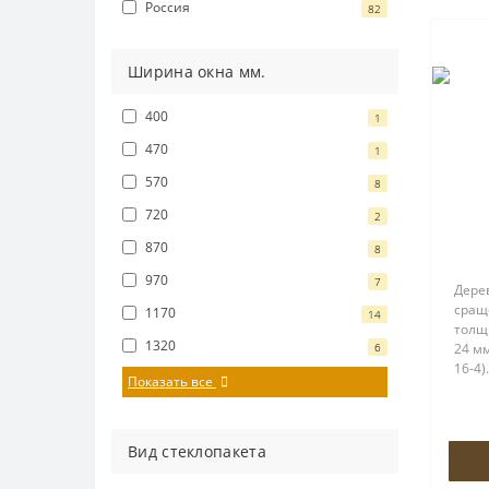
Россия
82
Ширина окна мм.
400
1
470
1
570
8
720
2
870
8
970
7
Дере
сращ
1170
14
толщ
1320
6
24 мм
16-4
Показать все
пово
ROTO
петл
створ
Вид стеклопакета