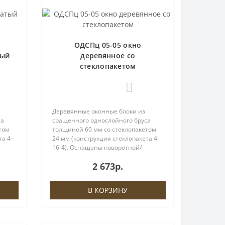
ОДСПц 05-05 окно
ный
деревянное со
стеклопакетом
0
Деревянные оконные блоки из
са
сращенного однослойного бруса
том
толщиной 60 мм со стеклопакетом
а 4-
24 мм (конструкция стеклопакета 4-
16-4). Оснащены поворотной/
ой
поворотно-откидной фурнитурой
2 673р.
и
ROTO, евроручкой и ввёртными
а
петлями либо петлями ROTO.На
створках пр..
В КОРЗИНУ