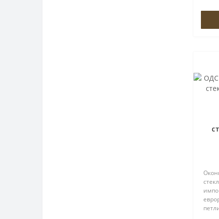
петл
створ
с
Окон
стекл
импо
евро
петл
петли