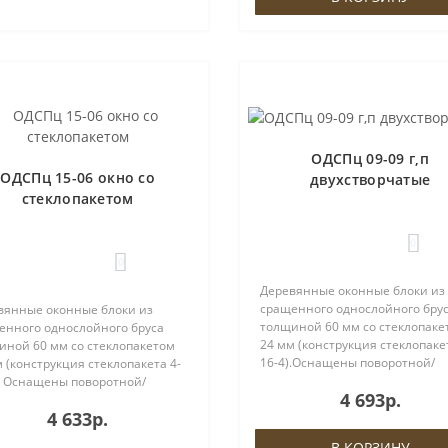
ОДСПц 09-09 г,п
ОДСПц 15-06 окно со
двухстворчатые
стеклопакетом
0
0
Деревянные оконные блоки из
сращенного однослойного бру
вянные оконные блоки из
толщиной 60 мм со стеклопаке
енного однослойного бруса
24 мм (конструкция стеклопакет
иной 60 мм со стеклопакетом
16-4).Оснащены поворотной/
 (конструкция стеклопакета 4-
поворотно-откидной фурнитур
). Оснащены поворотной/
4 693р.
ROTO, евроручкой и ввёртным
ротно-откидной фурнитурой
4 633р.
петлями либо петлями ROTO.Н
, евроручкой и ввёртными
створках пре..
ями либо петлями ROTO.На
В КОРЗИНУ