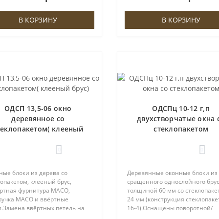
ями либо петлями ROTO.На
петлями либо петлями ROTO.Н
ках пре..
створках пре..
В КОРЗИНУ
В КОРЗИНУ
ОДСП 13,5-06 окно
ОДСПц 10-12 г,п
деревянное со
двухстворчатые окна 
теклопакетом( клееный
стеклопакетом
брус)
0
0
ные блоки из дерева со
Деревянные оконные блоки из
опакетом, клееный брус,
сращенного однослойного бру
ртная фурнитура МАСО,
толщиной 60 мм со стеклопаке
ручка МАСО и ввёртные
24 мм (конструкция стеклопакет
и.Замена ввёртных петель на
16-4).Оснащены поворотной/
 МАСО-. Два контура
поворотно-откидной фурнитур