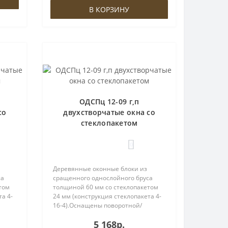
ввёртными петлями.Замена в..
В КОРЗИНУ
ОДСПц 12-09 г,п
со
двухстворчатые окна со
стеклопакетом
0
Деревянные оконные блоки из
са
сращенного однослойного бруса
том
толщиной 60 мм со стеклопакетом
а 4-
24 мм (конструкция стеклопакета 4-
16-4).Оснащены поворотной/
ой
поворотно-откидной фурнитурой
5 168р.
и
ROTO, евроручкой и ввёртными