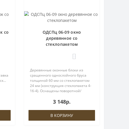
к со
ОДСПц 06-09 окно
деревянное со
стеклопакетом
0
Деревянные оконные блоки из
тавка
сращенного однослойного бруса
к...
толщиной 60 мм со стеклопакетом
24 мм (конструкция стеклопакета 4-
16-4). Оснащены поворотной/
поворотно-откидной фурнитурой
3 148р.
ROTO, евроручкой и ввёртными
петлями либо петлями ROTO.На
створках пр..
В КОРЗИНУ