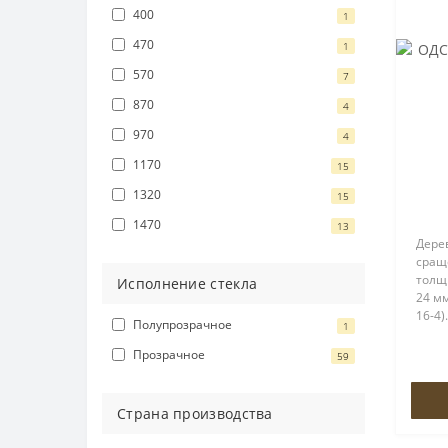
400
1
470
1
570
7
870
4
970
4
1170
15
1320
15
1470
13
Дере
сращ
толщ
Исполнение стекла
24 мм
16-4
Полупрозрачное
1
пово
ROTO
Прозрачное
59
петл
створ
Страна производства