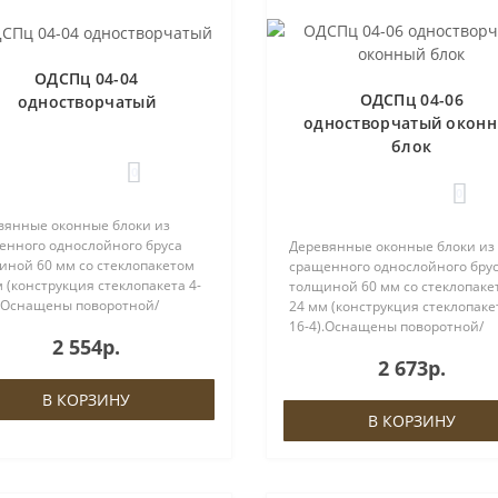
ОДСПц 04-04
ОДСПц 04-06
одностворчатый
одностворчатый окон
блок
0
0
вянные оконные блоки из
енного однослойного бруса
Деревянные оконные блоки из
иной 60 мм со стеклопакетом
сращенного однослойного бру
 (конструкция стеклопакета 4-
толщиной 60 мм со стеклопаке
).Оснащены поворотной/
24 мм (конструкция стеклопакет
ротно-откидной фурнитурой
16-4).Оснащены поворотной/
2 554р.
, евроручкой и ввёртными
поворотно-откидной фурнитур
2 673р.
ями либо петлями ROTO.На
ROTO, евроручкой и ввёртным
ках пре..
петлями либо петлями ROTO.Н
В КОРЗИНУ
створках пре..
В КОРЗИНУ