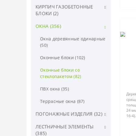
КИРПИЧ ГАЗОБЕТОННЫЕ
Банные аксессуары (55)
БЛОКИ (2)
Бондарные изделия (22)
ОКНА (356)
Кирпич (2)
Вагонка (24)
Окна деревянные одинарные
Веники для бани (3)
(50)
Двери для бани (28)
Оконные блоки (102)
Купели и обливные
Оконные блоки со
устройства (25)
стеклопакетом (82)
Мебель для бани (3)
ПВХ окна (35)
Дере
сращ
Печи и дымоходы (160)
Террасные окна (87)
толщ
24 мм
Полок (31)
ПОГОНАЖНЫЕ ИЗДЕЛИЯ (32)
16-4
пово
Сборные сауны (24)
ЛЕСТНИЧНЫЕ ЭЛЕМЕНТЫ
Брусок (9)
ROTO
петл
(385)