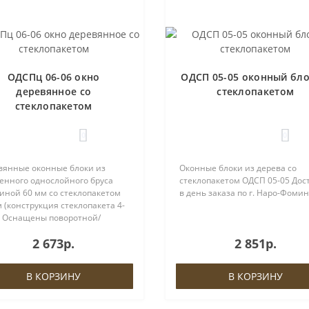
ОДСПц 06-06 окно
ОДСП 05-05 оконный бло
деревянное со
стеклопакетом
стеклопакетом
0
0
вянные оконные блоки из
Оконные блоки из дерева со
енного однослойного бруса
стеклопакетом ОДСП 05-05 Дос
иной 60 мм со стеклопакетом
в день заказа по г. Наро-Фоминс
 (конструкция стеклопакета 4-
). Оснащены поворотной/
ротно-откидной фурнитурой
2 673р.
2 851р.
, евроручкой и ввёртными
ями либо петлями ROTO.На
ках пр..
В КОРЗИНУ
В КОРЗИНУ