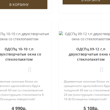
ках пр..
В КОРЗИНУ
ОДСПц 10-10 г,п
ОДСПц 09-12 г,п
вухстворчатые окна со
двухстворчатые окна 
стеклопакетом
стеклопакетом
0
0
вянные оконные блоки из
Деревянные оконные блоки из
енного однослойного бруса
сращенного однослойного бру
иной 60 мм со стеклопакетом
толщиной 60 мм со стеклопаке
 (конструкция стеклопакета 4-
24 мм (конструкция стеклопакет
).Оснащены поворотной/
16-4).Оснащены поворотной/
ротно-откидной фурнитурой
поворотно-откидной фурнитур
4 990р.
5 108р.
, евроручкой и ввёртными
ROTO, евроручкой и ввёртным