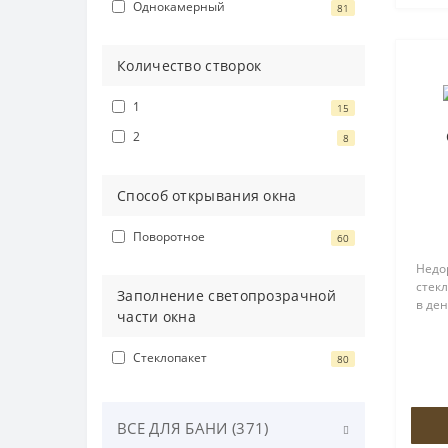
Однокамерный
81
Количество створок
1
15
2
8
Способ открывания окна
Поворотное
60
Недо
стек
Заполнение светопрозрачной
в ден
части окна
Стеклопакет
80
ВСЕ ДЛЯ БАНИ (371)