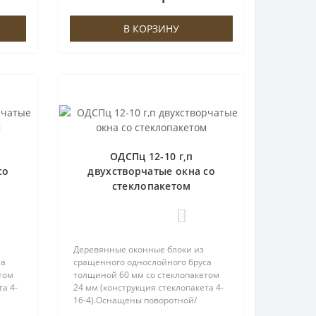
а
петлями либо петлями ROTO.На
створках пре..
В КОРЗИНУ
ОДСПц 12-10 г,п
со
двухстворчатые окна со
стеклопакетом
0
Деревянные оконные блоки из
са
сращенного однослойного бруса
том
толщиной 60 мм со стеклопакетом
а 4-
24 мм (конструкция стеклопакета 4-
16-4).Оснащены поворотной/
ой
поворотно-откидной фурнитурой