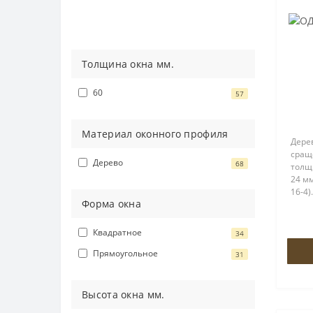
Толщина окна мм.
60
57
Материал оконного профиля
Дере
сращ
Дерево
68
толщ
24 мм
16-4
Форма окна
пово
ROTO
петл
Квадратное
34
створ
Прямоугольное
31
Высота окна мм.