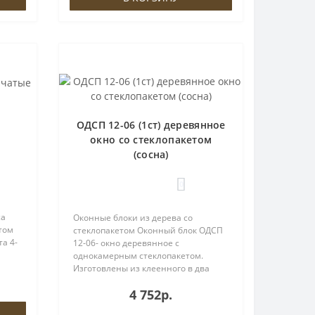
ОДСП 12-06 (1ст) деревянное
окно со стеклопакетом
(сосна)
0
са
Оконные блоки из дерева со
том
стеклопакетом Оконный блок ОДСП
а 4-
12-06- окно деревянное с
однокамерным стеклопакетом.
ой
Изготовлены из клеенного в два
и
слоя бруса толщиной 60мм.
4 752р.
а
Оснащены поворотной фурнитурой
МАСО, евроручкой МАСО и