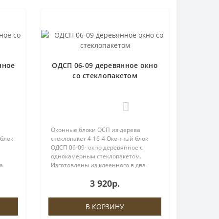
нное
ОДСП 06-09 деревянное окно
со стеклопакетом
0
Оконные блоки ОСП из дерева
 блок
стеклопакет 4-16-4 Оконный блок
ОДСП 06-09- окно деревянное с
однокамерным стеклопакетом.
а
Изготовлены из клеенного в два
слоя бруса толщиной 60мм.
3 920р.
урой
Оснащены поворотной фурнитурой
МАСО, евроручкой МАСО и
ввёртными петлями.За..
В КОРЗИНУ