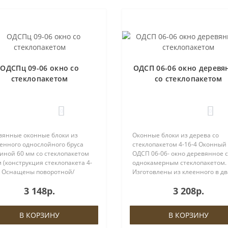
ОДСПц 09-06 окно со
ОДСП 06-06 окно деревя
стеклопакетом
со стеклопакетом
0
0
вянные оконные блоки из
Оконные блоки из дерева со
енного однослойного бруса
стеклопакетом 4-16-4 Оконный
иной 60 мм со стеклопакетом
ОДСП 06-06- окно деревянное с
 (конструкция стеклопакета 4-
однокамерным стеклопакетом.
). Оснащены поворотной/
Изготовлены из клеенного в дв
ротно-откидной фурнитурой
слоя бруса толщиной 60мм.
3 148р.
3 208р.
, евроручкой и ввёртными
Оснащены поворотной фурнит
ями либо петлями ROTO.На
МАСО, евроручкой МАСО и
ках пр..
ввёртными петлями. ..
В КОРЗИНУ
В КОРЗИНУ