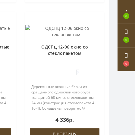
0
0
атые
ОДСПц 12-06 окно со
стеклопакетом
0
0
Деревянные оконные блоки из
са
сращенного однослойного бруса
том
толщиной 60 мм со стеклопакетом
а 4-
24 мм (конструкция стеклопакета 4-
16-4). Оснащены поворотной/
ой
поворотно-откидной фурнитурой
4 336р.
и
ROTO, евроручкой и ввёртными
а
петлями либо петлями ROTO.На
створках пр..
В КОРЗИНУ