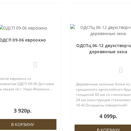
ОДСП 09-06 евроокно
ОДСПц 06-12 двухстворч
деревянные окна
0
0
рогое евроокно со
лопакетом ОДСП 09-06 Доставка
Деревянные оконные блоки из
ь заказа по г. Наро-Фоминск...
сращенного однослойного бру
толщиной 60 мм со стеклопаке
24 мм (конструкция стеклопакет
16-4).Оснащены поворотной/
3 920р.
поворотно-откидной фурнитур
4 099р.
ROTO, евроручкой и ввёртным
петлями либо петлями ROTO.Н
В КОРЗИНУ
створках пре..
В КОРЗИНУ