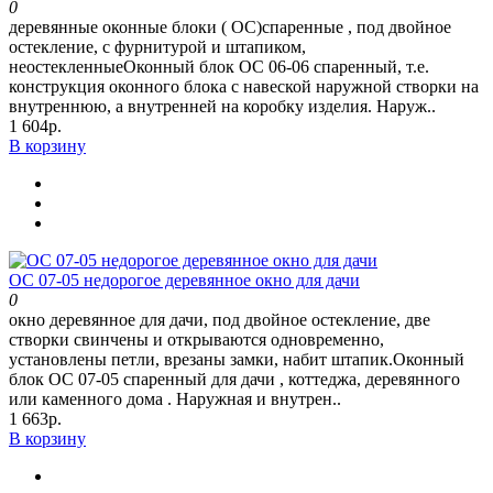
0
деревянные оконные блоки ( ОС)спаренные , под двойное
остекление, с фурнитурой и штапиком,
неостекленныеОконный блок ОС 06-06 спаренный, т.е.
конструкция оконного блока с навеской наружной створки на
внутреннюю, а внутренней на коробку изделия. Наруж..
1 604р.
В корзину
ОС 07-05 недорогое деревянное окно для дачи
0
окно деревянное для дачи, под двойное остекление, две
створки свинчены и открываются одновременно,
установлены петли, врезаны замки, набит штапик.Оконный
блок ОС 07-05 спаренный для дачи , коттеджа, деревянного
или каменного дома . Наружная и внутрен..
1 663р.
В корзину