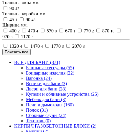
Толщина окна мм.
90
42
Толщина коробки мм.
45
90
1
48
Ширина мм.
400
470
570
670
770
870
2
4
8
1
2
10
970
1170
3
5
1320
1470
1770
2070
4
4
3
3
Показать все
ВСЕ ДЛЯ БАНИ (371)
Банные аксессуары (55)
Бондарные изделия (22)
Вагонка (24)
Веники для бани (3)
Двери для бани (28)
Купели и обливные устройства (25)
Мебель для бани (3)
Печи и дымоходы (160)
Полок (31)
Сборные сауны (24)
Текстиль (0)
КИРПИЧ ГАЗОБЕТОННЫЕ БЛОКИ (2)
Кирпич (2)