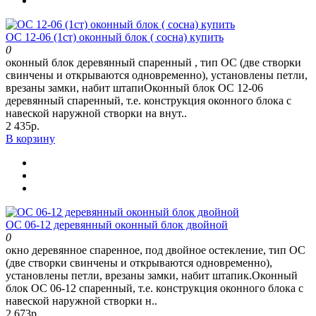
ОС 12-06 (1ст) оконный блок ( сосна) купить
0
оконный блок деревянный спаренный , тип ОС (две створки
свинчены и открываются одновременно), установлены петли,
врезаны замки, набит штапиОконный блок ОС 12-06
деревянный спаренный, т.е. конструкция оконного блока с
навеской наружной створки на внут..
2 435р.
В корзину
ОС 06-12 деревянный оконный блок двойной
0
окно деревянное спаренное, под двойное остекление, тип ОС
(две створки свинчены и открываются одновременно),
установлены петли, врезаны замки, набит штапик.Оконный
блок ОС 06-12 спаренный, т.е. конструкция оконного блока с
навеской наружной створки н..
2 673р.