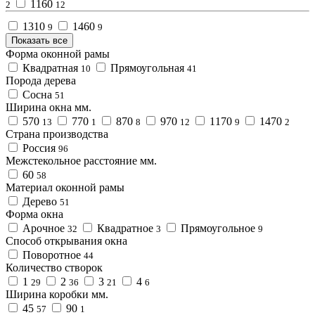
1160
2
12
1310
1460
9
9
Показать все
Форма оконной рамы
Квадратная
Прямоугольная
10
41
Порода дерева
Сосна
51
Ширина окна мм.
570
770
870
970
1170
1470
13
1
8
12
9
2
Страна производства
Россия
96
Межстекольное расстояние мм.
60
58
Материал оконной рамы
Дерево
51
Форма окна
Арочное
Квадратное
Прямоугольное
32
3
9
Способ открывания окна
Поворотное
44
Количество створок
1
2
3
4
29
36
21
6
Ширина коробки мм.
45
90
57
1