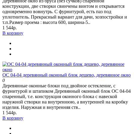
Деревянное окно из бруса (без сучков) спаренной
конструкции, две створки свинчены винтом и открывается
одновременно вовнутрь. С фурнитурой, есть паз под
уплотнитель. Прекрасный вариант для дачи, хозпостройки и
т.п.Размер проема : высота 600, ширина-5..
1 544р.
В корзину
ОС 04-04 деревянный оконный блок дешево, деревянное окно
0
Деревянные оконные блоки под двойное остекление, с
фурнитурой и штапиком Деревянный оконный блок ОС 04-04
спаренный, т.е. конструкция оконного блока с навеской
наружной створки на внутреннюю, а внутренней на коробку
изделия. Наружная и внутренняя ств..
1 544р.
В корзину