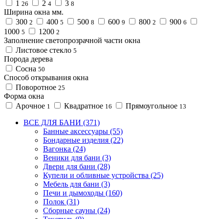
1
2
3
26
4
8
Ширина окна мм.
300
400
500
600
800
900
2
5
8
9
2
6
1000
1200
5
2
Заполнение светопрозрачной части окна
Листовое стекло
5
Порода дерева
Сосна
50
Способ открывания окна
Поворотное
25
Форма окна
Арочное
Квадратное
Прямоугольное
1
16
13
ВСЕ ДЛЯ БАНИ (371)
Банные аксессуары (55)
Бондарные изделия (22)
Вагонка (24)
Веники для бани (3)
Двери для бани (28)
Купели и обливные устройства (25)
Мебель для бани (3)
Печи и дымоходы (160)
Полок (31)
Сборные сауны (24)