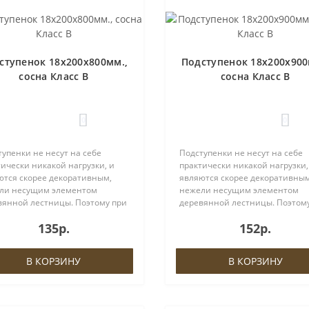
ступенок 18х200х800мм.,
Подступенок 18х200х900
сосна Класс В
сосна Класс В
0
0
упенки не несут на себе
Подступенки не несут на себе
ически никакой нагрузки, и
практически никакой нагрузки,
ются скорее декоративным,
являются скорее декоративным
ли несущим элементом
нежели несущим элементом
вянной лестницы. Поэтому при
деревянной лестницы. Поэтом
ре материала Вы можете
выборе материала Вы можете
135р.
152р.
ственно сократить затраты,
существенно сократить затрат
нив данный элемент на более
заменив данный элемент на б
вый ана..
дешевый ана..
В КОРЗИНУ
В КОРЗИНУ