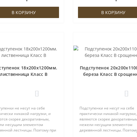
нив данный элемент на более
заменив данный элемент на б
вый ана..
дешевый ана..
В КОРЗИНУ
В КОРЗИНУ
ступенок 18х200х1200мм.
Подступенок 20х200х110
лиственница Класс В
береза Класс В срощен
0
0
упенки не несут на себе
Подступенки не несут на себе
ически никакой нагрузки, и
практически никакой нагрузки,
ются скорее декоративным,
являются скорее декоративным
ли несущим элементом
нежели несущим элементом
вянной лестницы. Поэтому при
деревянной лестницы. Поэтом
ре материала Вы можете
выборе материала Вы можете