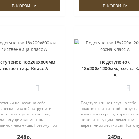
вый ана..
дешевый ана..
В КОРЗИНУ
В КОРЗИНУ
ступенок 18х200х800мм.
Подступенок
лиственница Класс А
18х200х1200мм., сосна К
А
0
0
упенки не несут на себе
Подступенки не несут на себе
ически никакой нагрузки, и
практически никакой нагрузки,
ются скорее декоративным,
являются скорее декоративным
ли несущим элементом
нежели несущим элементом
вянной лестницы. Поэтому при
деревянной лестницы. Поэтом
ре материала Вы можете
выборе материала Вы можете
248р.
249р.
ственно сократить затраты,
существенно сократить затрат