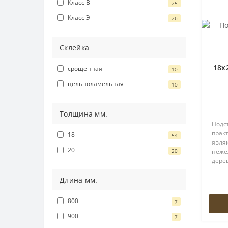
Класс В
25
Класс Э
26
Склейка
18х
срощенная
10
цельноламельная
10
Толщина мм.
Подст
практ
18
54
явля
20
20
неже
дере
выбо
суще
Длина мм.
заме
деше
800
7
900
7