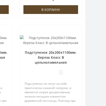
олее
заменив данный элемент на более
дешевый ана..
В КОРЗИНУ
0мм.
Подступенок 20х200х1100мм.
ная
береза Класс В
цельноламельная
0
Подступенки не несут на себе
 и
практически никакой нагрузки, и
,
являются скорее декоративным,
нежели несущим элементом
у при
деревянной лестницы. Поэтому при
выборе материала Вы можете