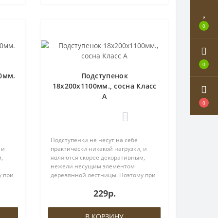
0
0
0мм.
Подступенок
18х200х1100мм., сосна Класс
А
0
0
Подступенки не несут на себе
 и
практически никакой нагрузки, и
,
являются скорее декоративным,
нежели несущим элементом
у при
деревянной лестницы. Поэтому при
выборе материала Вы можете
229р.
ы,
существенно сократить затраты,
олее
заменив данный элемент на более
дешевый ана..
В КОРЗИНУ