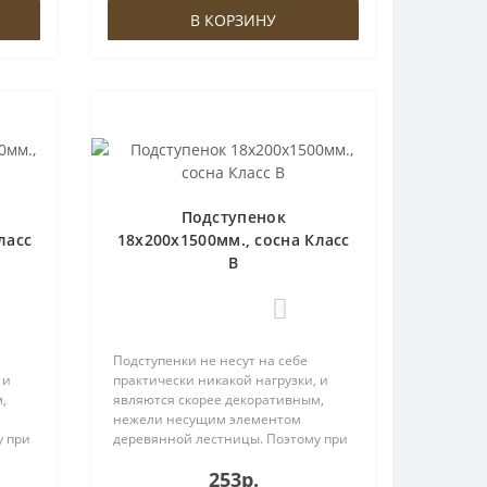
дешевый ана..
В КОРЗИНУ
Подступенок
ласс
18х200х1500мм., сосна Класс
В
0
Подступенки не несут на себе
 и
практически никакой нагрузки, и
,
являются скорее декоративным,
нежели несущим элементом
у при
деревянной лестницы. Поэтому при
выборе материала Вы можете
253р.
ы,
существенно сократить затраты,