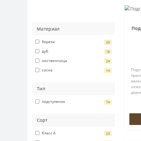
Под
Материал
береза
20
дуб
16
лиственница
24
Подст
сосна
14
практ
явля
неже
Тип
дере
выбо
подступенок
74
суще
заме
деше
Сорт
Класс А
23