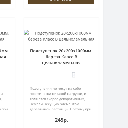
0мм.
Подступенок 20х200х1000мм.
ная
береза Класс В
цельноламельная
0
Подступенки не несут на себе
 и
практически никакой нагрузки, и
,
являются скорее декоративным,
нежели несущим элементом
у при
деревянной лестницы. Поэтому при
выборе материала Вы можете
245р.
ы,
существенно сократить затраты,
олее
заменив данный элемент на более