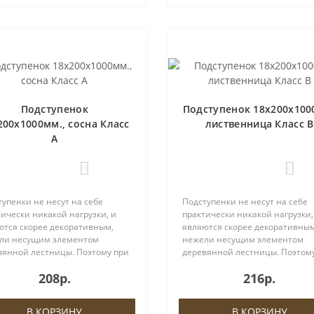
Подступенок
Подступенок 18х200х100
200х1000мм., сосна Класс
лиственница Класс В
А
0
0
упенки не несут на себе
Подступенки не несут на себе
ически никакой нагрузки, и
практически никакой нагрузки,
ются скорее декоративным,
являются скорее декоративным
ли несущим элементом
нежели несущим элементом
вянной лестницы. Поэтому при
деревянной лестницы. Поэтом
ре материала Вы можете
выборе материала Вы можете
208р.
216р.
ственно сократить затраты,
существенно сократить затрат
нив данный элемент на более
заменив данный элемент на б
вый ана..
дешевый ана..
В КОРЗИНУ
В КОРЗИНУ