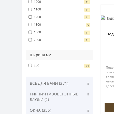
1000
11
1100
11
1200
11
1300
5
1500
11
Под
2000
11
Ширина мм.
200
74
Подст
практ
явля
неже
ВСЕ ДЛЯ БАНИ (371)
дере
выбо
КИРПИЧ ГАЗОБЕТОННЫЕ
Банные аксессуары (55)
суще
БЛОКИ (2)
заме
Бондарные изделия (22)
деше
ОКНА (356)
Кирпич (2)