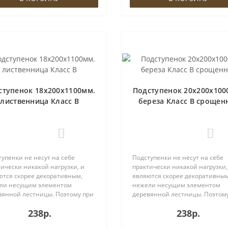
ступенок 18х200х1100мм.
Подступенок 20х200х100
лиственница Класс В
береза Класс В срощен
0
0
упенки не несут на себе
Подступенки не несут на себе
ически никакой нагрузки, и
практически никакой нагрузки,
ются скорее декоративным,
являются скорее декоративным
ли несущим элементом
нежели несущим элементом
вянной лестницы. Поэтому при
деревянной лестницы. Поэтом
ре материала Вы можете
выборе материала Вы можете
238р.
238р.
ственно сократить затраты,
существенно сократить затрат
нив данный элемент на более
заменив данный элемент на б