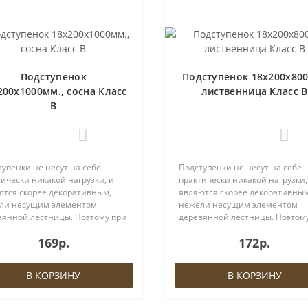
Подступенок
Подступенок 18х200х80
200х1000мм., сосна Класс
лиственница Класс В
В
0
0
упенки не несут на себе
Подступенки не несут на себе
ически никакой нагрузки, и
практически никакой нагрузки,
ются скорее декоративным,
являются скорее декоративным
ли несущим элементом
нежели несущим элементом
вянной лестницы. Поэтому при
деревянной лестницы. Поэтом
ре материала Вы можете
выборе материала Вы можете
169р.
172р.
ственно сократить затраты,
существенно сократить затрат
нив данный элемент на более
заменив данный элемент на б
вый ана..
дешевый ана..
В КОРЗИНУ
В КОРЗИНУ