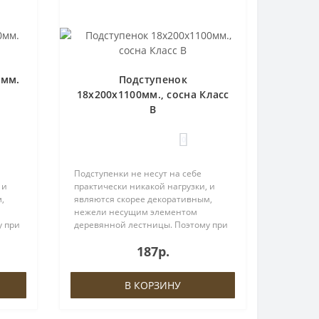
0мм.
Подступенок
18х200х1100мм., сосна Класс
В
0
Подступенки не несут на себе
 и
практически никакой нагрузки, и
,
являются скорее декоративным,
нежели несущим элементом
у при
деревянной лестницы. Поэтому при
выборе материала Вы можете
187р.
ы,
существенно сократить затраты,
олее
заменив данный элемент на более
дешевый ана..
В КОРЗИНУ