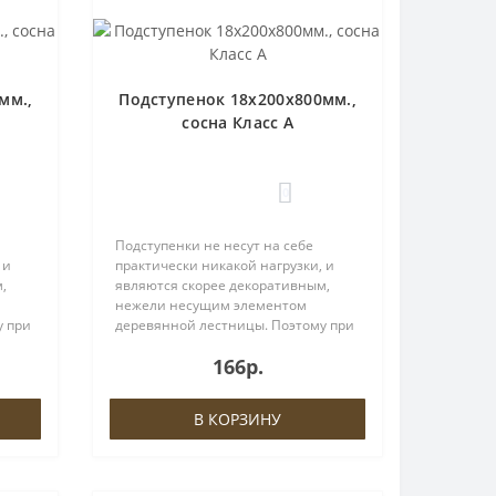
мм.,
Подступенок 18х200х800мм.,
сосна Класс А
0
Подступенки не несут на себе
 и
практически никакой нагрузки, и
,
являются скорее декоративным,
нежели несущим элементом
у при
деревянной лестницы. Поэтому при
выборе материала Вы можете
166р.
ы,
существенно сократить затраты,
олее
заменив данный элемент на более
дешевый ана..
В КОРЗИНУ