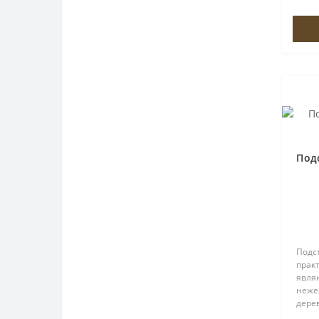
заме
деше
Под
Подст
практ
явля
неже
дере
выбо