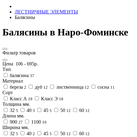
ЛЕСТНИЧНЫЕ ЭЛЕМЕНТЫ
Балясины
Балясины в Наро-Фоминске
Фильтр товаров
Цена
106
-
695
р.
Тип
балясина
37
Материал
береза
дуб
лиственница
сосна
2
12
12
11
Сорт
Класс А
Класс Э
19
18
Толщина мм.
32
40
45
50
60
5
3
5
12
12
Длина мм.
900
1100
27
10
Ширина мм.
32
40
45
50
60
5
2
5
12
12