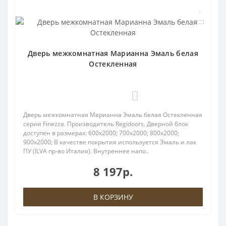
Дверь межкомнатная Марианна Эмаль белая
Остекленная
0
Дверь межкомнатная Марианна Эмаль белая Остекленная
серии Finezza. Производитель Regidoors. Дверной блок
доступен в размерах: 600x2000; 700x2000; 800x2000;
900x2000; В качестве покрытия используется Эмаль и лак
ПУ (ILVA пр-во Италия). Внутреннее напо..
8 197р.
В КОРЗИНУ