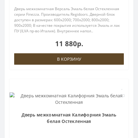
Дверь межкомнатная Версаль Эмаль белая Остекленная
серии Finezza. Производитель Regidoors. Дверной блок
доступен в размерах: 600x2000; 700x2000; 800x2000;
900x2000; В качестве покрытия используется Эмаль и лак
ПУ (ILVA пр-во Италия). Внутреннее напол..
11 880р.
В КОРЗИНУ
Дверь межкомнатная Калифорния Эмаль
белая Остекленная