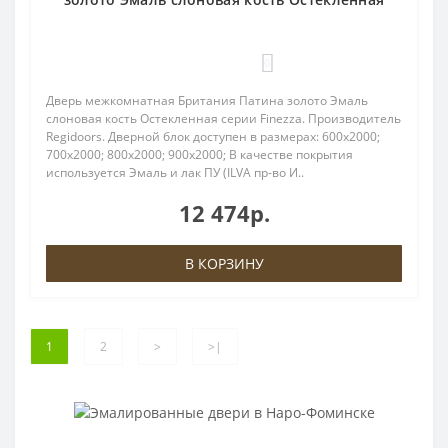
0
Дверь межкомнатная Британия Патина золото Эмаль
слоновая кость Остекленная серии Finezza. Производитель
Regidoors. Дверной блок доступен в размерах: 600x2000;
700x2000; 800x2000; 900x2000; В качестве покрытия
используется Эмаль и лак ПУ (ILVA пр-во И..
12 474р.
В КОРЗИНУ
1
2
>
>|