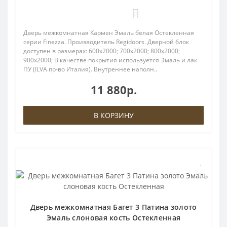
0
Дверь межкомнатная Кармен Эмаль белая Остекленная
серии Finezza. Производитель Regidoors. Дверной блок
доступен в размерах: 600x2000; 700x2000; 800x2000;
900x2000; В качестве покрытия используется Эмаль и лак
ПУ (ILVA пр-во Италия). Внутреннее наполн..
11 880р.
В КОРЗИНУ
Дверь межкомнатная Багет 3 Патина золото
Эмаль слоновая кость Остекленная