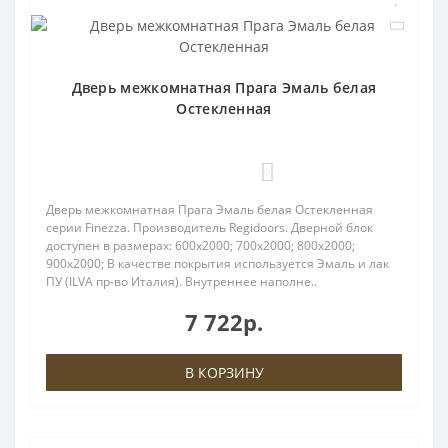
Дверь межкомнатная Прага Эмаль белая
Остекленная
0
Дверь межкомнатная Прага Эмаль белая Остекленная
серии Finezza. Производитель Regidoors. Дверной блок
доступен в размерах: 600x2000; 700x2000; 800x2000;
900x2000; В качестве покрытия используется Эмаль и лак
ПУ (ILVA пр-во Италия). Внутреннее наполне..
7 722р.
В КОРЗИНУ